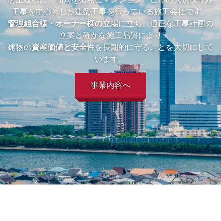
工事を中心とした建築工事を行っている施工会社です。
管理組合様・オーナー様の立場
に立ち、適正な工事計画の
立案と確かな施工品質により
建物の
資産価値と安全性
を長期的に守ることを大切にして
います。
事業内容へ